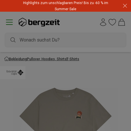
Highlights zum unschlagbaren Preis! Bis zu -60 % im
Summer Sale
Bekleidung
Pullover, Hoodies, Shirts
T-Shirts