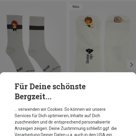
Neu
Für Deine schönste
Bergzeit...
Du sparst 17%
Größen
36|37|38|39|40
41|42|43|44|45|46
Bavarian Caps
… verwenden wir Cookies. So können wir unsere
Pumuckl Winkt Socken
Services für Dich optimieren, Inhalte auf Dich
11,92 €
zuschneiden und dir entsprechend personalisierte
Anzeigen zeigen. Deine Zustimmung schließt ggf. die
Verarbeitung Deiner Daten u.a. auch in den USA ein.