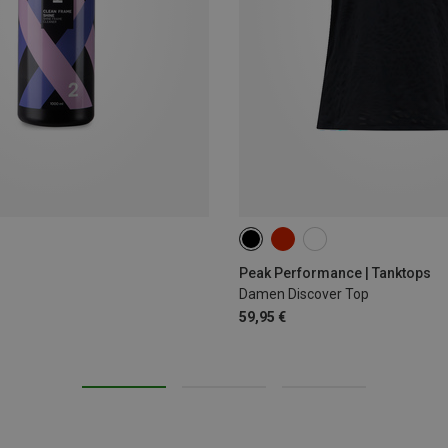
XS
S
M
L
Peak Performance | Tanktops
Damen Discover Top
59,95 €