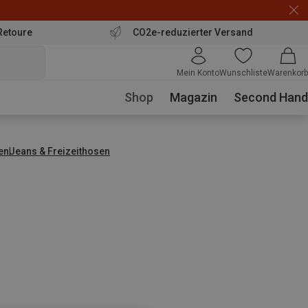
Retoure
CO2e-reduzierter Versand
Mein Konto
Wunschliste
Warenkorb
Shop
Magazin
Second Hand
en
Jeans & Freizeithosen