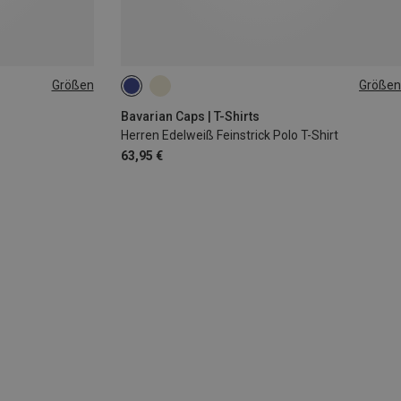
Größen
Größen
S
M
L
XL
XXL
Bavarian Caps | T-Shirts
Herren Edelweiß Feinstrick Polo T-Shirt
63,95 €