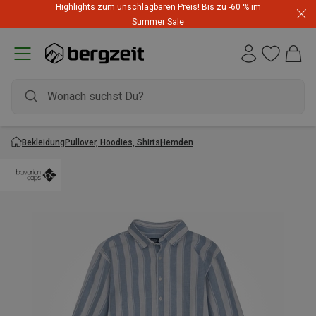
Highlights zum unschlagbaren Preis! Bis zu -60 % im
Summer Sale
Bekleidung
Pullover, Hoodies, Shirts
Hemden