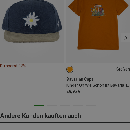
Du sparst 27%
Größen
104|98
110|116
122|128
134|146
152|164
Bavarian Caps
Kinder Oh Wie Schön Ist Bavaria T-Shirt
29,95 €
Andere Kunden kauften auch