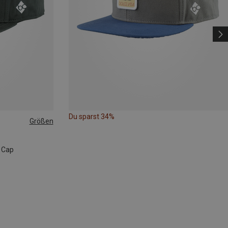
Du sparst 34%
Größen
k Cap