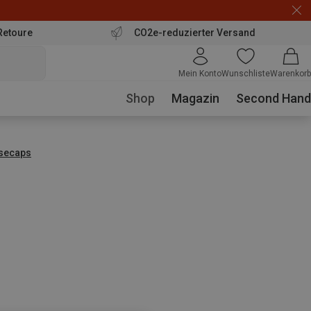
Retoure
CO2e-reduzierter Versand
Mein Konto
Wunschliste
Warenkorb
Shop
Magazin
Second Hand
secaps