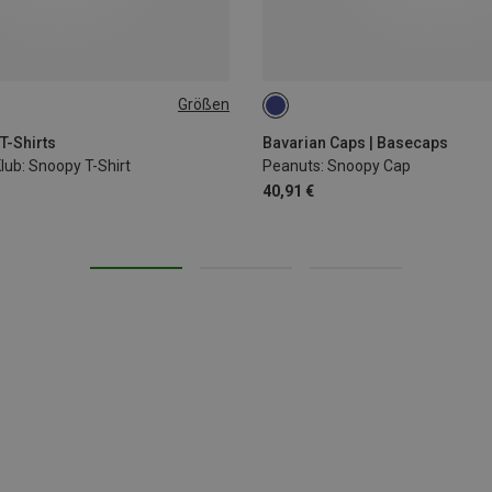
Größen
116
122|128
134|146
ONE SIZE
T-Shirts
Bavarian Caps | Basecaps
Klub: Snoopy T-Shirt
Peanuts: Snoopy Cap
40,91 €