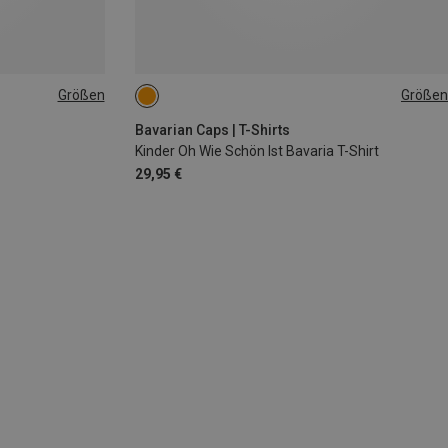
Größen
Größen
104|98
110|116
122|128
134|146
152|164
Bavarian Caps | T-Shirts
Kinder Oh Wie Schön Ist Bavaria T-Shirt
29,95 €