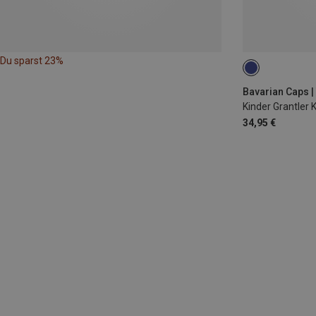
Du sparst 23%
104|98
110|
152|164
Bavarian Caps | 
Kinder Grantler 
34,95 €