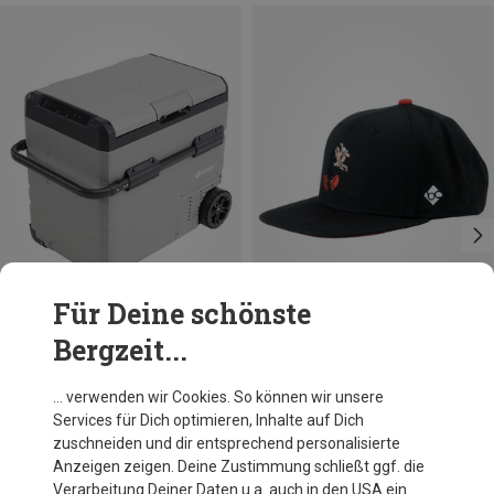
Für Deine schönste
Bergzeit...
Du sparst 14%
Größen
ONE SIZE
Bavarian Caps
… verwenden wir Cookies. So können wir unsere
Gargamel Cap
Services für Dich optimieren, Inhalte auf Dich
41,81 €
zuschneiden und dir entsprechend personalisierte
Anzeigen zeigen. Deine Zustimmung schließt ggf. die
Verarbeitung Deiner Daten u.a. auch in den USA ein.