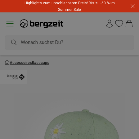
Highlights zum unschlagbaren Preis! Bis zu -60 % im
Summer Sale
Accessoires
Basecaps