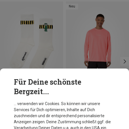
Neu
Für Deine schönste
Bergzeit...
Größen
Größen
36|37|38|39|40
S
M
L
XL
XXL
41|42|43|44|45|46
Bavarian Caps
Asics
… verwenden wir Cookies. So können wir unsere
Günther Kastenfrosch Socken
Herren Fujitrail Logo Longsleeve
Services für Dich optimieren, Inhalte auf Dich
11,79 €
39,95 €
zuschneiden und dir entsprechend personalisierte
Anzeigen zeigen. Deine Zustimmung schließt ggf. die
Verarbeitung Deiner Daten u.a. auch in den USA ein.