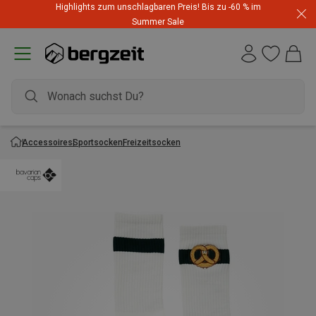
Highlights zum unschlagbaren Preis! Bis zu -60 % im
Summer Sale
Accessoires
Sportsocken
Freizeitsocken