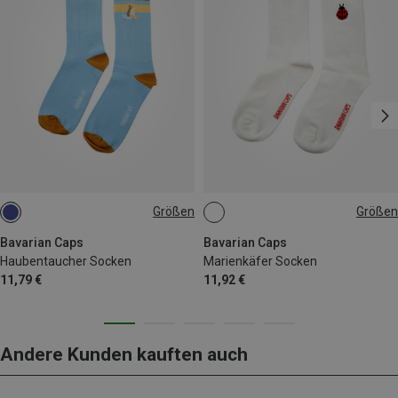
Größen
Größen
36|37|38|39|40
36|37|38|39|40
41|42|43|44|45|46
Bavarian Caps
Bavarian Caps
Haubentaucher Socken
Marienkäfer Socken
11,79 €
11,92 €
Andere Kunden kauften auch