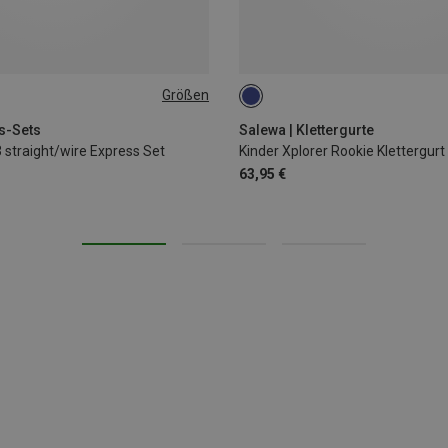
Größen
XXS | 54-75CM
s-Sets
Salewa | Klettergurte
straight/wire Express Set
Kinder Xplorer Rookie Klettergurt
63,95 €