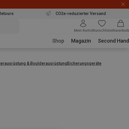
Retoure
CO2e-reduzierter Versand
Mein Konto
Wunschliste
Warenkorb
Shop
Magazin
Second Hand
tterausrüstung & Boulderausrüstung
Sicherungsgeräte