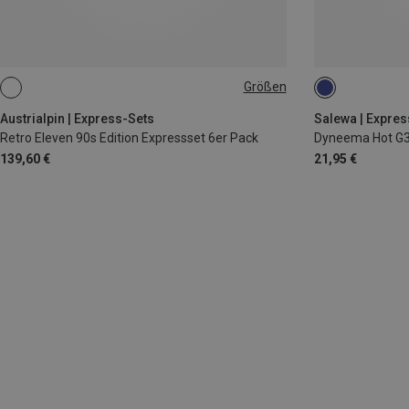
Größen
12CM
ONE SIZE
Austrialpin | Express-Sets
Salewa | Expres
Retro Eleven 90s Edition Expressset 6er Pack
Dyneema Hot G3 
139,60 €
21,95 €