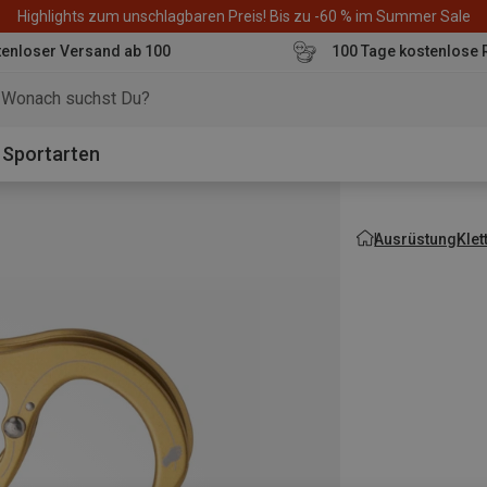
Highlights zum unschlagbaren Preis! Bis zu -60 % im Summer Sale
enloser Versand ab 100
100 Tage kostenlose 
o
Sportarten
Ausrüstung
Kle