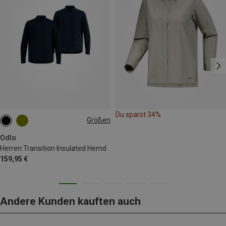
Du sparst 34%
Größen
S
M
L
XL
XXL
Odlo
Herren Transition Insulated Hemd
159,95 €
Andere Kunden kauften auch