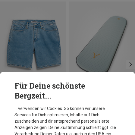
Für Deine schönste
Bergzeit...
Größen
M
L|M
Armedangels
… verwenden wir Cookies. So können wir unsere
Herren Aarvo Denim Shorts
Services für Dich optimieren, Inhalte auf Dich
81,95 €
zuschneiden und dir entsprechend personalisierte
Anzeigen zeigen. Deine Zustimmung schließt ggf. die
Verarbeitung Deiner Daten u.a. auch in den USA ein.