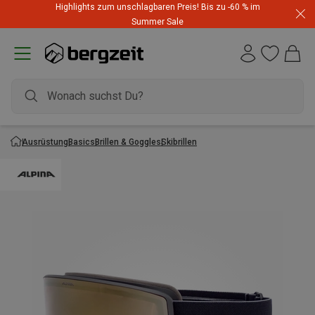
Highlights zum unschlagbaren Preis! Bis zu -60 % im
Summer Sale
Ausrüstung
Basics
Brillen & Goggles
Skibrillen