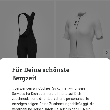
Für Deine schönste
Bergzeit...
Du sparst 32%
Größen
M
L
XL
Alé
… verwenden wir Cookies. So können wir unsere
Damen Color Block Trikot
Services für Dich optimieren, Inhalte auf Dich
91,20 €
zuschneiden und dir entsprechend personalisierte
Anzeigen zeigen. Deine Zustimmung schließt ggf. die
Verarbeitung Deiner Daten u.a. auch in den USA ein.