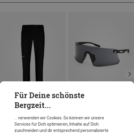
Für Deine schönste
Bergzeit...
Du sparst 33%
Größen
XL
XL
Salewa
… verwenden wir Cookies. So können wir unsere
Herren Puez Dolomitic 2 Dst Hose
Services für Dich optimieren, Inhalte auf Dich
101,40 €
zuschneiden und dir entsprechend personalisierte