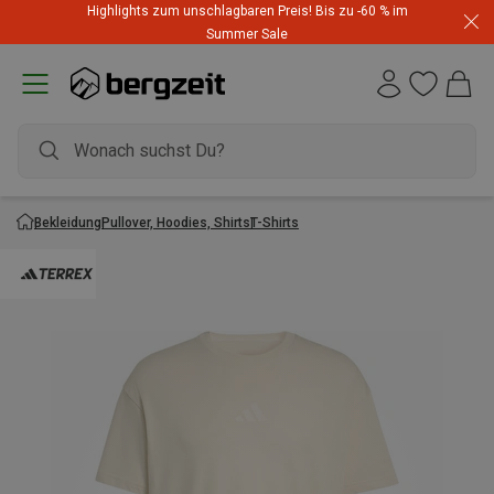
Highlights zum unschlagbaren Preis! Bis zu -60 % im
Summer Sale
Bekleidung
Pullover, Hoodies, Shirts
T-Shirts