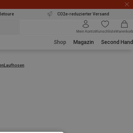
Retoure
CO2e-reduzierter Versand
Mein Konto
Wunschliste
Warenkorb
Shop
Magazin
Second Hand
en
Laufhosen