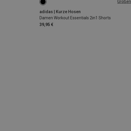
Größen
XS
S
L
adidas | Kurze Hosen
Damen Workout Essentials 2in1 Shorts
39,95 €