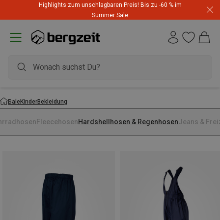
Highlights zum unschlagbaren Preis! Bis zu -60 % im
Summer Sale
Sale
Kinder
Bekleidung
hrradhosen
Fleecehosen
Hardshellhosen & Regenhosen
Jeans & Frei