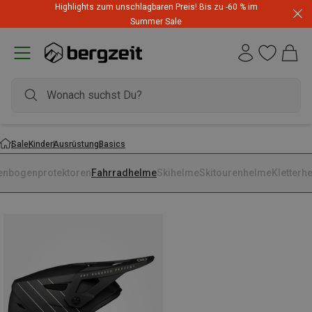
Highlights zum unschlagbaren Preis! Bis zu -60 % im
Summer Sale
Sale
Kinder
Ausrüstung
Basics
lenbogenprotektoren
Fahrradhelme
Skihelme
Skitourenhelme
Kletterh