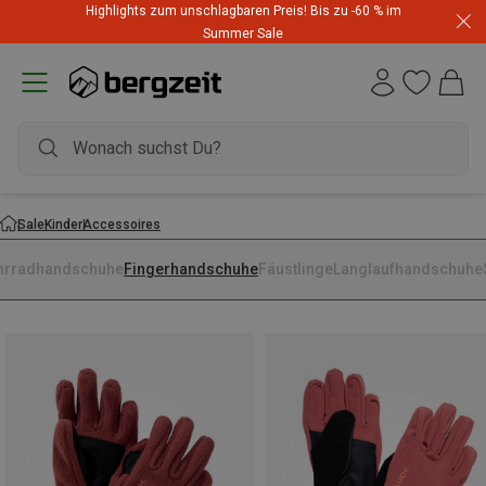
Highlights zum unschlagbaren Preis! Bis zu -60 % im
Summer Sale
Sale
Kinder
Accessoires
hrradhandschuhe
Fingerhandschuhe
Fäustlinge
Langlaufhandschuhe