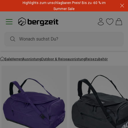
Highlights zum unschlagbaren Preis! Bis zu -60 % im
Summer Sale
Sale
Herren
Ausrüstung
Outdoor & Reiseausrüstung
Reisezubehör