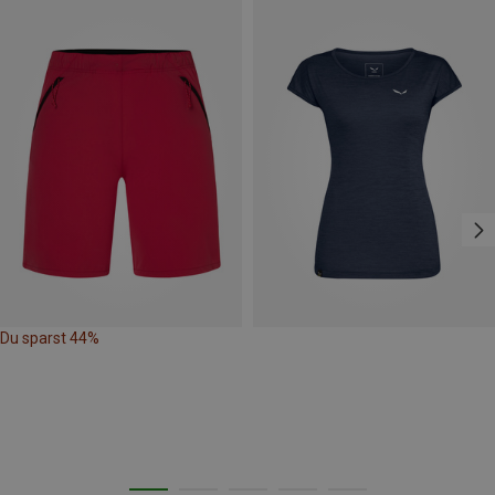
Du sparst 44%