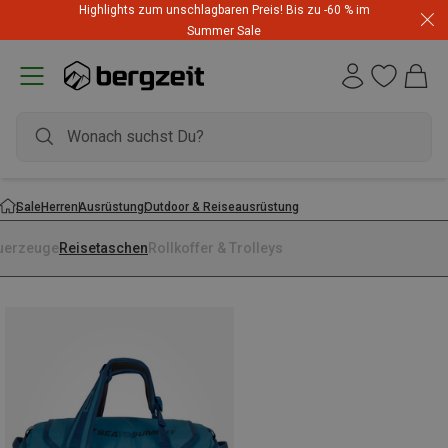
Highlights zum unschlagbaren Preis! Bis zu -60 % im
Summer Sale
Sale
Herren
Ausrüstung
Outdoor & Reiseausrüstung
uerzeuge
Reisetaschen
Rollkoffer & Trolleys