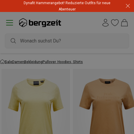
Dynafit Hammerangebot! Reduzierte Outfits für neue
Abenteuer
Sale
Damen
Bekleidung
Pullover, Hoodies, Shirts