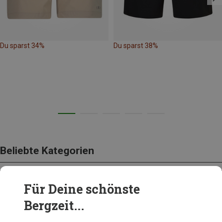
Du sparst 34%
Du sparst 38%
Beliebte Kategorien
Für Deine schönste
BEKLEIDUNG
Bergzeit...