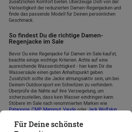
zusätzlichen Komfort bieten. Überzeuge Dich von der
Vielseitigkeit der reduzierten Damen-Regenjacken und
finde das passende Modell für Deinen persönlichen
Geschmack.
So findest Du die richtige Damen-
Regenjacke im Sale
Bevor Du eine Regenjacke für Damen im Sale kaufst,
beachte einige wichtige Kriterien. Achte auf eine
ausreichende Wasserdichtigkeit - hier kann Dir die
Wassersäule einen guten Anhaltspunkt geben.
Zusätzlich sollte die Jacke atmungsaktiv sein, um bei
Deinem Outdoorsport ein Schwitzen zu verhindern.
Überprüfe die Nähte auf ihre Versiegelung, um
sicherzustellen, dass kein Wasser eindringen kann.
Stöbere im Sale nach renommierten Marken wie
Patagonia
,
CMP
,
Mammut
,
Vaude
oder
Jack Wolfskin
,
um hochwertige Damen-Regenjacken zu unschlagbaren
Preisen zu finden. So können die Regentage kommen!
Für Deine schönste