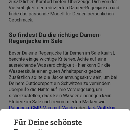
zusätzlichen Komfort bieten. Überzeuge Dich von der
Vielseitigkeit der reduzierten Damen-Regenjacken und
finde das passende Modell für Deinen persönlichen
Geschmack.
So findest Du die richtige Damen-
Regenjacke im Sale
Bevor Du eine Regenjacke für Damen im Sale kaufst,
beachte einige wichtige Kriterien. Achte auf eine
ausreichende Wasserdichtigkeit - hier kann Dir die
Wassersäule einen guten Anhaltspunkt geben.
Zusätzlich sollte die Jacke atmungsaktiv sein, um bei
Deinem Outdoorsport ein Schwitzen zu verhindern.
Überprüfe die Nähte auf ihre Versiegelung, um
sicherzustellen, dass kein Wasser eindringen kann.
Stöbere im Sale nach renommierten Marken wie
Patagonia
,
CMP
,
Mammut
,
Vaude
oder
Jack Wolfskin
,
um hochwertige Damen-Regenjacken zu unschlagbaren
Preisen zu finden. So können die Regentage kommen!
Für Deine schönste