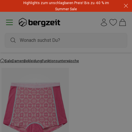
Highlights zum unschlagbaren Preis! Bis zu -60 % im
Summer Sale
Sale
Damen
Bekleidung
Funktionsunterwäsche