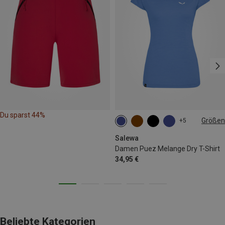
Du sparst 44%
Größen
+5
XS
S
M
L
Salewa
Damen Puez Melange Dry T-Shirt
34,95 €
Beliebte Kategorien