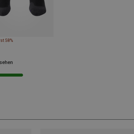
rst 58%
esehen