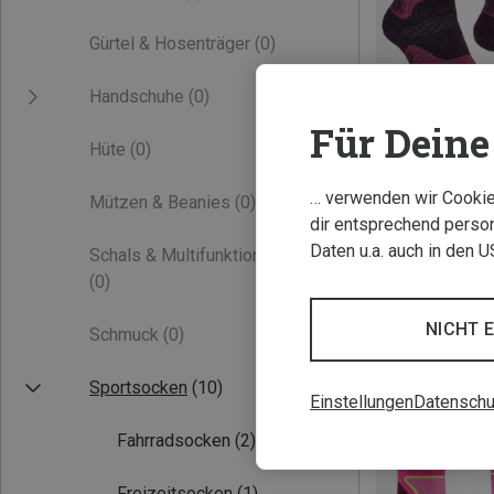
Gürtel & Hosenträger
(0)
Handschuhe
(0)
Für Deine 
Hüte
(0)
… verwenden wir Cookies
Mützen & Beanies
(0)
Du sparst 30%
dir entsprechend person
Daten u.a. auch in den 
Schals & Multifunktionstücher
(0)
NICHT 
Schmuck
(0)
Sportsocken
(10)
Einstellungen
Datenschu
Fahrradsocken
(2)
Freizeitsocken
(1)