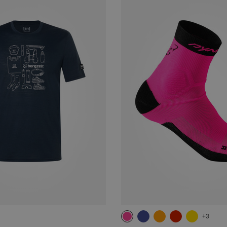
+3
35|36|37|38
39|40|41|42
43