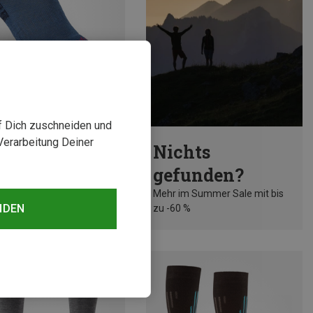
uf Dich zuschneiden und
rst 22%
Verarbeitung Deiner
Nichts
gefunden?
Mehr im Summer Sale mit bis
NDEN
zu -60 %