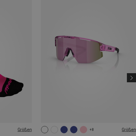
Größen
Größen
+8
|44|45|46
ONE SIZE