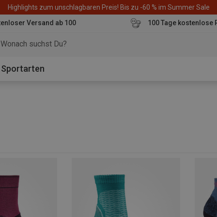
Highlights zum unschlagbaren Preis! Bis zu -60 % im Summer Sale
enloser Versand ab 100
100 Tage kostenlose 
o
Sportarten