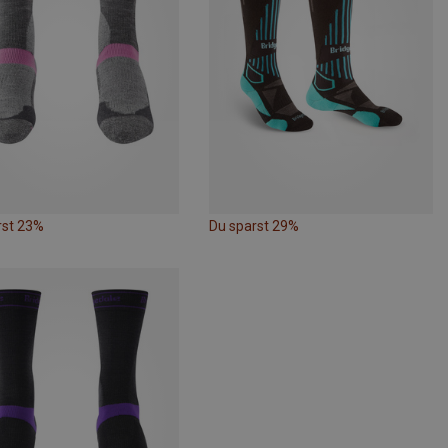
rst 23%
Du sparst 29%