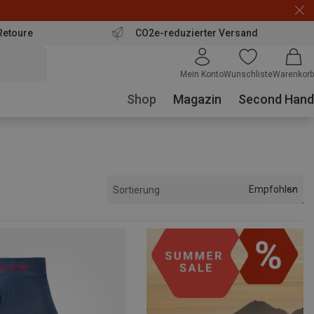
Retoure
CO2e-reduzierter Versand
Mein Konto
Wunschliste
Warenkorb
Shop
Magazin
Second Hand
Empfohlen
Sortierung