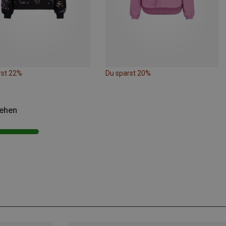
rst 22%
Du sparst 20%
sehen