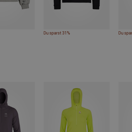
Du sparst 31%
Du spa