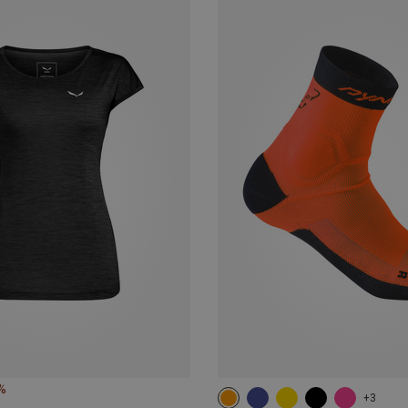
%
+3
35|36|37|38
39|40|41|42
43