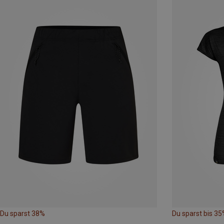
Du sparst 38%
Du sparst bis 35