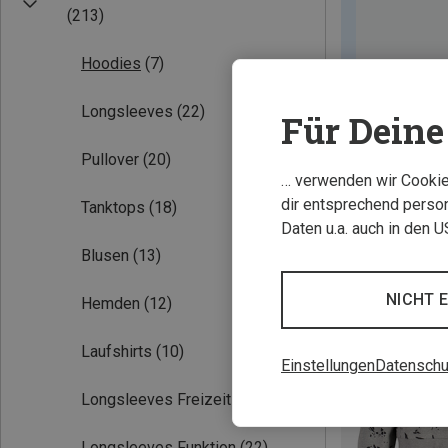
(213)
Hoodies
(7)
Longsleeves
(22)
Für Deine 
Pullover
(20)
… verwenden wir Cookies
dir entsprechend person
Tanktops
(18)
Daten u.a. auch in den 
Blusen
(13)
NICHT 
Hemden
(12)
Laufshirts
(10)
Einstellungen
Datenschu
Longsleeves Freizeit
(11)
Longsleeves Funktion
(22)