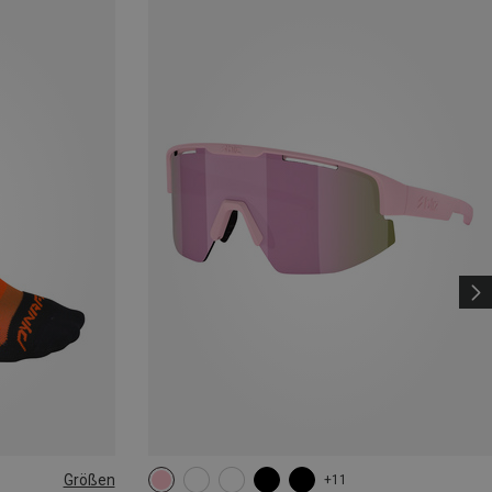
Größen
+11
|44|45|46