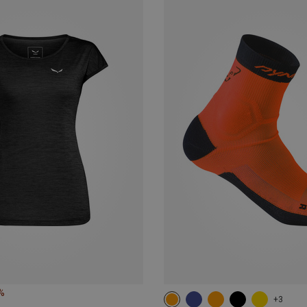
%
+3
35|36|37|38
39|40|41|42
43