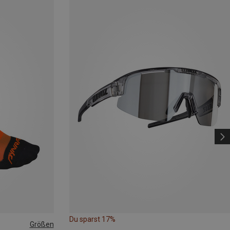
Du sparst 17%
Größen
|44|45|46