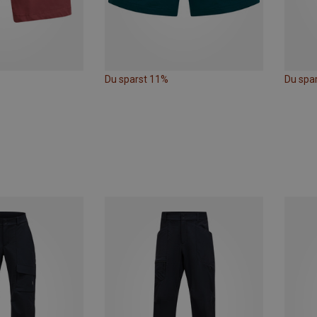
Du sparst 11%
Du spa