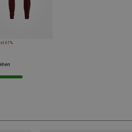
rst 61%
sehen