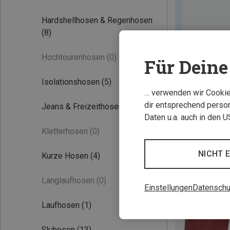
Hardshellhosen & Regenhosen
(8)
Hochtourenhosen
(0)
Für Deine 
Isolationshosen
(5)
… verwenden wir Cookies
dir entsprechend person
Jeans & Freizeithosen
(4)
Daten u.a. auch in den 
Kletterhosen
(0)
NICHT 
Kurze Hosen
(4)
Langlaufhosen
(0)
Einstellungen
Datenschu
Laufhosen
(1)
Skihosen
(13)