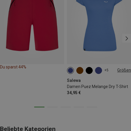
Du sparst 44%
Größen
+5
XS
S
M
L
Salewa
Damen Puez Melange Dry T-Shirt
34,95 €
Beliebte Kategorien