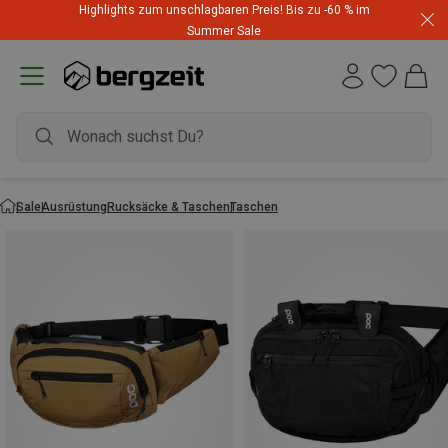
Highlights zum unschlagbaren Preis! Bis zu -60 % im
Summer Sale
Sale
Ausrüstung
Rucksäcke & Taschen
Taschen