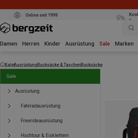
Kost
Online seit 1999
Eur
Damen
Herren
Kinder
Ausrüstung
Sale
Marken
Sale
Ausrüstung
Rucksäcke & Taschen
Rucksäcke
Sale
Ausrüstung
Fahrradausrüstung
Freerideausrüstung
Hochtour & Eisklettern