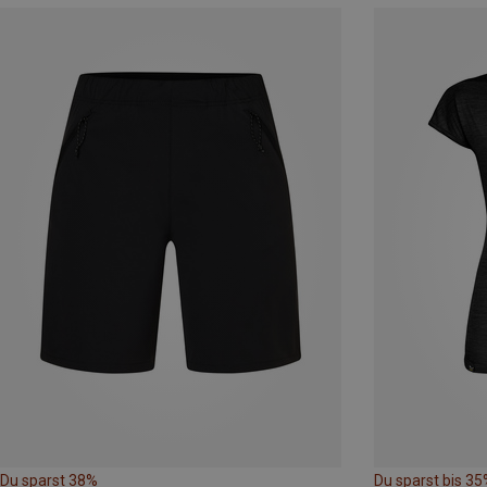
Du sparst 38%
Du sparst bis 35