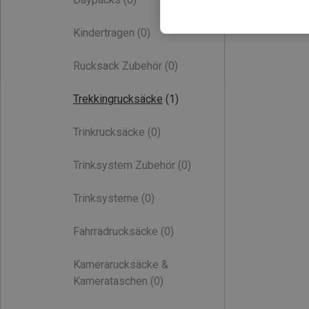
Kindertragen
(0)
Rucksack Zubehör
(0)
Trekkingrucksäcke
(1)
Trinkrucksäcke
(0)
Trinksystem Zubehör
(0)
Trinksysteme
(0)
Fahrradrucksäcke
(0)
Kamerarucksäcke &
Kamerataschen
(0)