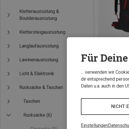
Kletterausrüstung &
Boulderausrüstung
Klettersteigausrüstung
Langlaufausrüstung
Für Deine 
Du sparst 12%
Lawinenausrüstung
… verwenden wir Cookies
Licht & Elektronik
dir entsprechend person
Daten u.a. auch in den 
Rucksäcke & Taschen
Taschen
NICHT 
Rucksäcke
(6)
Einstellungen
Datenschu
Daypacks
(0)