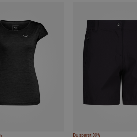
%
Du sparst 39%