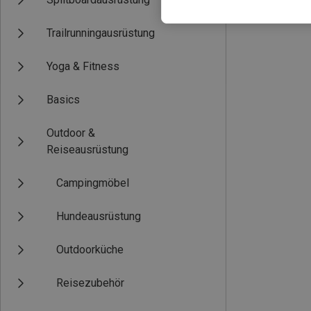
Trailrunningausrüstung
Yoga & Fitness
Basics
Outdoor &
Reiseausrüstung
Campingmöbel
Hundeausrüstung
Outdoorküche
Reisezubehör