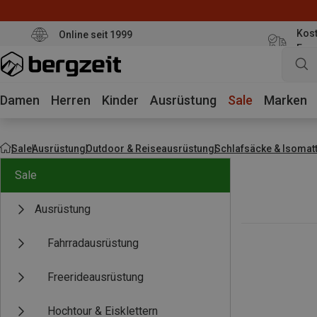
Kost
Online seit 1999
Eur
Damen
Herren
Kinder
Ausrüstung
Sale
Marken
Sale
Ausrüstung
Outdoor & Reiseausrüstung
Schlafsäcke & Isomat
Sale
Ausrüstung
Fahrradausrüstung
Freerideausrüstung
Hochtour & Eisklettern