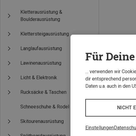
Kletterausrüstung &
Boulderausrüstung
Klettersteigausrüstung
Langlaufausrüstung
Für Deine 
Lawinenausrüstung
… verwenden wir Cookies
Licht & Elektronik
dir entsprechend person
Daten u.a. auch in den 
Rucksäcke & Taschen
Schneeschuhe & Rodel
NICHT 
Skitourenausrüstung
Einstellungen
Datenschu
Splitboardausrüstung