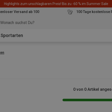
Highlights zum unschlagbaren Preis! Bis zu -60 % im Summer Sale
enloser Versand ab 100
100 Tage kostenlose 
o
Sportarten
ten
0 von 0 Artikel ange