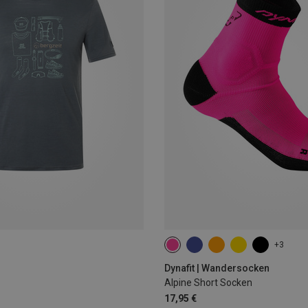
+3
35|36|37|38
39|40|41|42
43
Dynafit | Wandersocken
Alpine Short Socken
17,95 €