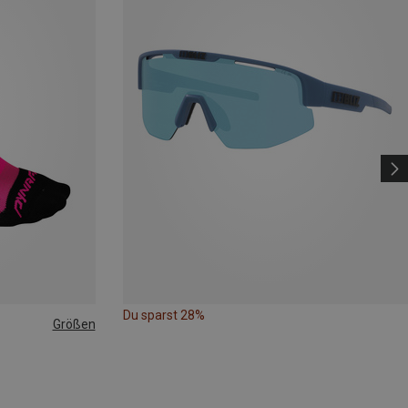
Du sparst 28%
Größen
|44|45|46