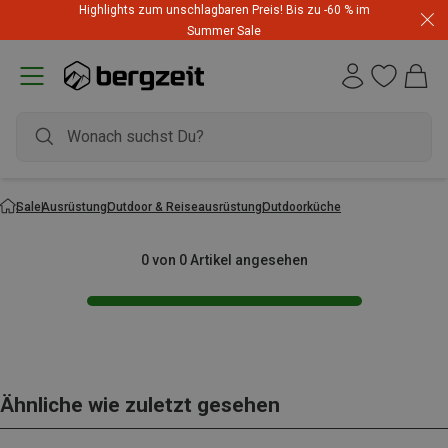
Highlights zum unschlagbaren Preis! Bis zu -60 % im
Dynafit Hammerangebot! Reduzierte Outfits für neue
Summer Sale
Abenteuer
Sale
Ausrüstung
Outdoor & Reiseausrüstung
Outdoorküche
0 von 0 Artikel angesehen
Ähnliche wie zuletzt gesehen