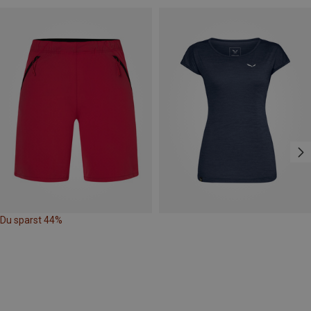
Du sparst 44%