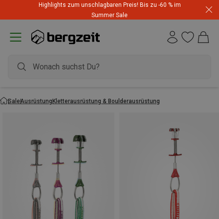
Highlights zum unschlagbaren Preis! Bis zu -60 % im
Summer Sale
Sale
Ausrüstung
Kletterausrüstung & Boulderausrüstung