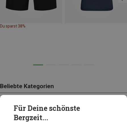
Du sparst 38%
Beliebte Kategorien
Für Deine schönste
BEKLEIDUNG
Bergzeit...