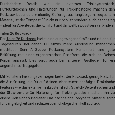
Durchdachte Details wie ein externes Trinksystemfach,
Hüftgurttaschen und Halterungen für Trekkingstöcke machen den
Rucksack besonders
vielseitig
. Gefertigt aus langlebigem, recycelte
Material, ist der Tempest 33 nicht nur
robust
, sondern auch
nachhalti
– ideal für Abenteuer, die Komfort und Umweltbewusstsein verbinden.
Talon 26 Rucksack
Der
Talon 26 Rucksack
bietet eine ausgewogene Größe und ist ideal fü
Tagestouren, bei denen Du etwas mehr Ausrüstung mitnehmen
möchtest. Sein
AirScape
Rückensystem kombiniert eine gute
Belüftung mit einer ergonomischen Passform, die sich an Deinen
Körper anpasst. Dies sorgt auch bei
längeren Ausflügen
für ei
angenehmes Tragegefühl.
Mit 26 Litern Fassungsvermögen bietet der Rucksack genug Platz für
die Ausrüstung, die Du auf deinen Abenteuern benötigst.
Praktische
Features wie das externe Trinksystemfach, Stretch-Seitentaschen und
die
Stow-on-the-Go
Halterung für Trekkingstöcke machen ihn z
einem vielseitigen Begleiter. Das nachhaltige, recycelte Material sorgt
für Langlebigkeit und
reduziert
den ökologischen Fußabdruck.