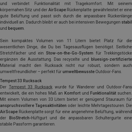
und verbindet Funktionalität mit Tragekomfort. Mit seinem
körpernahen Sitz und der
AirScape
Rückenplatte gewährleistet er eine
gute Belüftung und passt sich durch die anpassbare Rückenlänge
individuell an. Dadurch bleibt er auch bei intensiven Bewegungen
stabil
und
bequem
.
Sein kompaktes Volumen von 11 Litern bietet Platz für die
wesentlichen Dinge, die Du bei Tagesausflügen benötigst. Seitliche
Stretchfächer und ein
Stow-on-the-Go-System
für Trekkingstöcke
ergänzen die Ausstattung. Das recycelte und
bluesign-zertifizierte
Material macht den Rucksack nicht nur robust, sondern auch
umweltfreundlicher – perfekt für
umweltbewusste
Outdoor-Fans.
Tempest 33 Rucksack
Der
Tempest 33 Rucksack
wurde für Wanderer und Outdoor-Fans
entwickelt, die ein hohes Maß an
Komfort
und
Funktionalität
suchen
Mit einem Volumen von 33 Litern bietet er genügend Stauraum für
anspruchsvollere Tagesaktivitäten
oder leichte Mehrtagestouren. Di
AirScape
Rückenplatte sorgt für eine angenehme Belüftung, während
der
BioStretch-
Hüftgurt und die anpassbaren Schultergurte ein
stabile Passform garantieren.