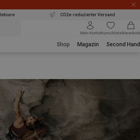
Retoure
CO2e-reduzierter Versand
Mein Konto
Wunschliste
Warenkorb
Shop
Magazin
Second Hand