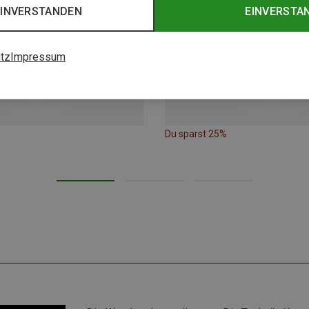
EINVERSTANDEN
EINVERSTA
tz
Impressum
Du sparst 25%