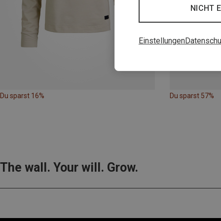
NICHT 
Einstellungen
Datenschu
Du sparst 16%
Du sparst 57%
The wall. Your will. Grow.