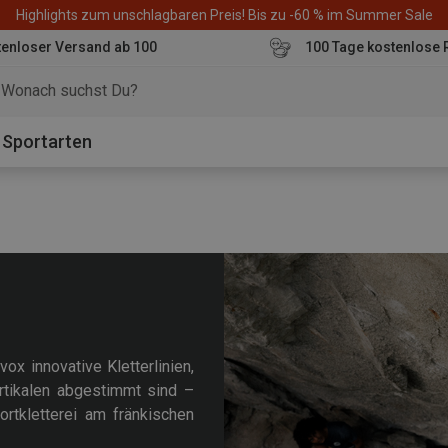
Highlights zum unschlagbaren Preis! Bis zu -60 % im Summer Sale
enloser Versand ab 100
100 Tage kostenlose 
o
Sportarten
ox innovative Kletterlinien,
rtikalen abgestimmt sind –
rtkletterei am fränkischen