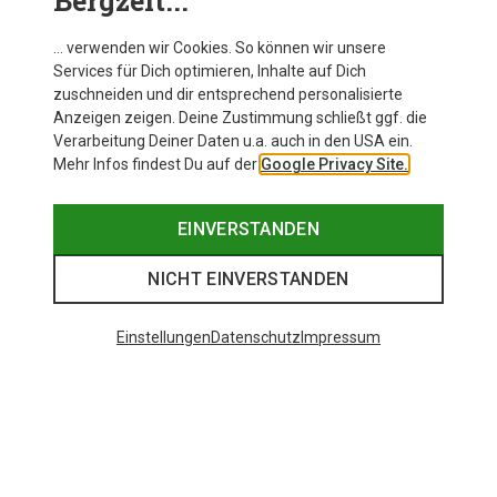
Bergzeit...
… verwenden wir Cookies. So können wir unsere
Services für Dich optimieren, Inhalte auf Dich
zuschneiden und dir entsprechend personalisierte
Anzeigen zeigen. Deine Zustimmung schließt ggf. die
Du bist auf der Suche nach mehr? Dann schau im
Verarbeitung Deiner Daten u.a. auch in den USA ein.
Mehr Infos findest Du auf der
Google Privacy Site.
Markenshop vorbei!
LASS DICH INSPIRIEREN
EINVERSTANDEN
NICHT EINVERSTANDEN
Einstellungen
Datenschutz
Impressum
Beliebte Produkte von Mons Royale