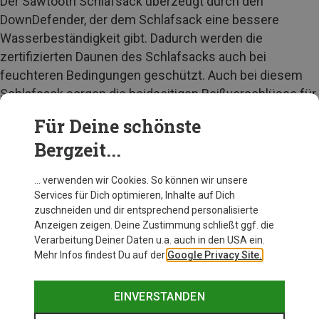
Der Sawtooth Schlafsack überzeugt durch den
DownDefender, der dem Schlafsack eine bessere
Wasserbeständigkeit gibt. Dadurch werden die
zertifizierten Daunen des Schlafsacks auch bei
feuchteren Bedingungen geschützt. Auch bei diesem
Schlafsack sorgen die beidseitigen Reißverschlüsse für
einen einfacheren Zugang und die verlängerte
Für Deine schönste
Reißverschlusskappe können im geöffneten Zustand
Bergzeit...
als Zusatzdecke verwendet werden. Überdies ist der
Schlafsack mit einem zusätzlichen Fußbox-
… verwenden wir Cookies. So können wir unsere
Reißverschluss versehen und hat eine innere
Services für Dich optimieren, Inhalte auf Dich
Aufberwahrungstasche.
zuschneiden und dir entsprechend personalisierte
Anzeigen zeigen. Deine Zustimmung schließt ggf. die
Verarbeitung Deiner Daten u.a. auch in den USA ein.
ZUM SAWTOOTH SCHLAFSACK
Mehr Infos findest Du auf der
Google Privacy Site.
EINVERSTANDEN