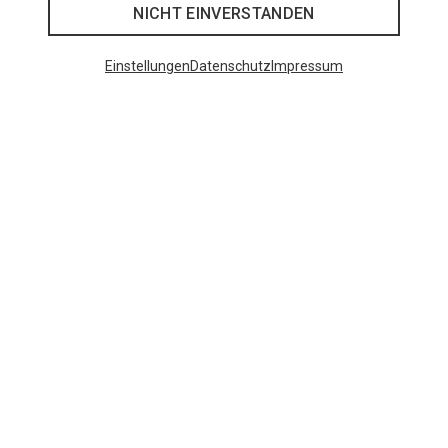
Du willst noch mehr Produkte von Marmot
NICHT EINVERSTANDEN
sehen?
Einstellungen
Datenschutz
Impressum
Du bist auf der Suche nach weiterer Ausrüstung
und Bekleidung von Marmot? Dann schau vorbei!