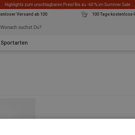
Highlights zum unschlagbaren Preis! Bis zu -60 % im Summer Sale
enloser Versand ab 100
100 Tage kostenlose 
o
Sportarten