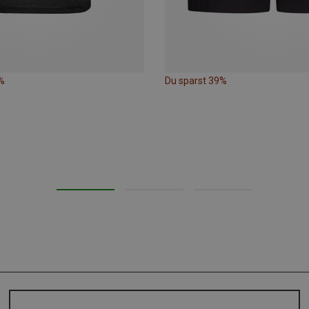
%
Du sparst 39%