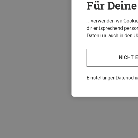
Für Deine 
… verwenden wir Cookies
dir entsprechend person
Daten u.a. auch in den 
NICHT 
XL
Einstellungen
Datenschu
Liner Silk Hands
17,96 €