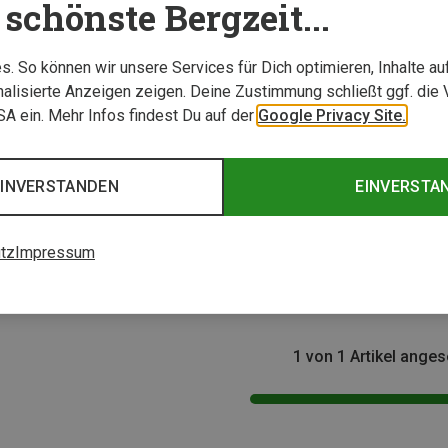
schönste Bergzeit...
. So können wir unsere Services für Dich optimieren, Inhalte a
alisierte Anzeigen zeigen. Deine Zustimmung schließt ggf. die 
USA ein. Mehr Infos findest Du auf der
Google Privacy Site.
EINVERSTANDEN
EINVERSTA
Größen
Traveler's Tree | Fingerhandschuhe
tz
Impressum
chuhe
1 von 1 Artikel ange