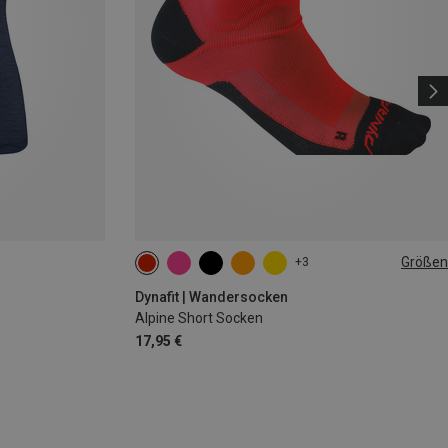
Größen
+3
39|40|41|42
43|44|45|46
Dynafit | Wandersocken
Alpine Short Socken
17,95 €