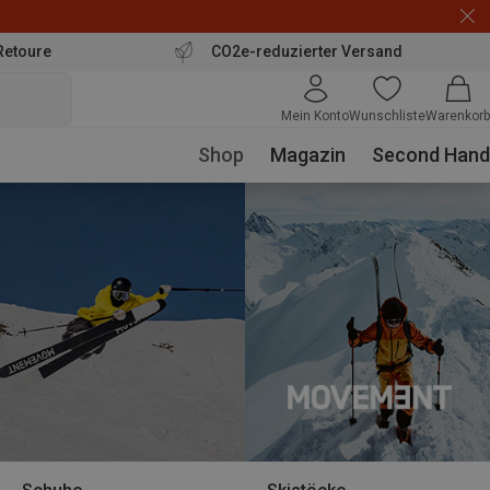
Retoure
CO2e-reduzierter Versand
Mein Konto
Wunschliste
Warenkorb
Shop
Magazin
Second Hand