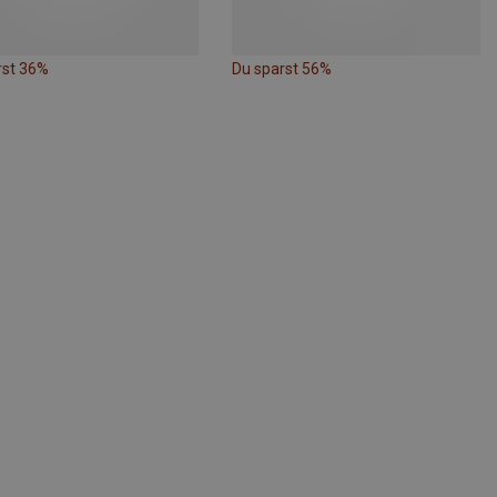
rst 36%
Du sparst 56%