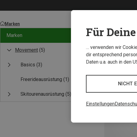
Marken
Für Deine 
Marken
… verwenden wir Cookies
Movement
(5)
dir entsprechend person
Daten u.a. auch in den 
Basics
(3)
Freerideausrüstung
(1)
NICHT 
Skitourenausrüstung
(5)
Einstellungen
Datenschu