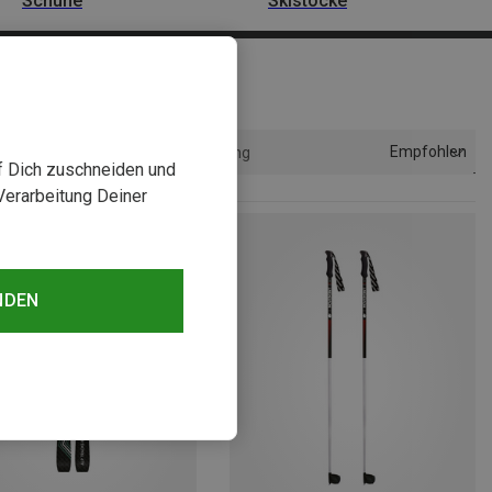
Schuhe
Skistöcke
Empfohlen
Sortierung
uf Dich zuschneiden und
Verarbeitung Deiner
NDEN