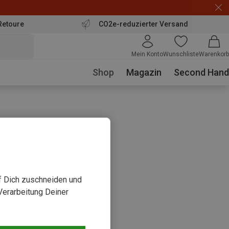
Retoure
CO2e-reduzierter Versand
Mein Konto
Wunschliste
Warenkorb
Shop
Magazin
Second Hand
uf Dich zuschneiden und
Verarbeitung Deiner