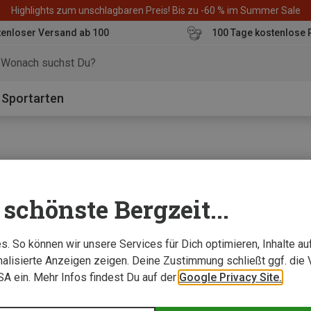
Highlights zum unschlagbaren Preis! Bis zu -60 % im Summer Sale
enloser Versand ab 100
100 Tage kostenlose 
o
Sportarten
schönste Bergzeit...
. So können wir unsere Services für Dich optimieren, Inhalte a
alisierte Anzeigen zeigen. Deine Zustimmung schließt ggf. die 
USA ein. Mehr Infos findest Du auf der
Google Privacy Site.