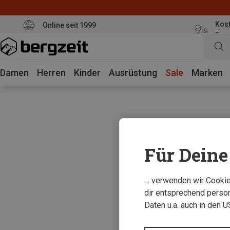
Kost
Online seit 1999
Eur
Damen
Herren
Kinder
Ausrüstung
Sale
Marken
Für Deine 
… verwenden wir Cookies
dir entsprechend person
Daten u.a. auch in den 