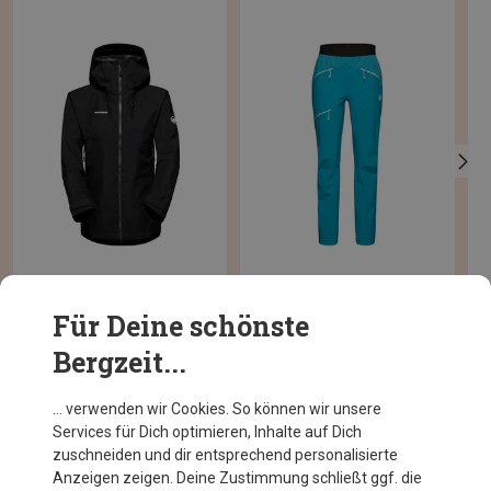
Du sparst 32%
Du sparst 31%
Du 
Für Deine schönste
Bergzeit...
… verwenden wir Cookies. So können wir unsere
ZU DEN NEUSTEN PROUDUKTEN
Services für Dich optimieren, Inhalte auf Dich
zuschneiden und dir entsprechend personalisierte
Anzeigen zeigen. Deine Zustimmung schließt ggf. die