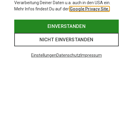
Verarbeitung Deiner Daten u.a. auch in den USA ein.
Mehr Infos findest Du auf der
Google Privacy Site.
EINVERSTANDEN
NICHT EINVERSTANDEN
Einstellungen
Datenschutz
Impressum
Mammut im Test
Hier findest Du alle Testberichte zu Mammut-
Artikeln
ZU DEN TESTBERICHTEN