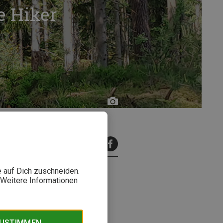
e Hiker
Caroline
Opp
inuten Lesezeit
e auf Dich zuschneiden.
. Weitere Informationen
icht nur fürs Laufen oder den
es hat sich Bergzeit Testerin
ZUSTIMMEN