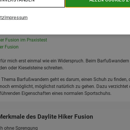
tz
Impressum
er Eindruck
arfuß-Wanderschuh
er Fusion im Praxistest
er Fusion
ür mich erst einmal wie ein Widerspruch. Beim Barfußwandern 
n oder Kieselsteine schreiten.
Thema Barfußwandern geht es darum, einen Schuh zu finden, d
nnoch ermöglicht, möglichst natürlich zu gehen. Dazu verzichte
führenden Eigenschaften eines normalen Sportschuhs.
Merkmale des Daylite Hiker Fusion
h ohne Sprengung