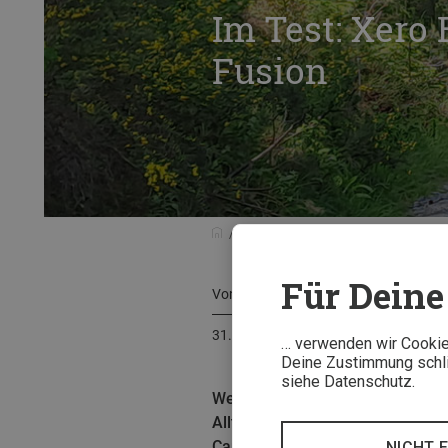
Im Test: Xero
Fusion
Tests & Neuheiten
Testberichte
Für Deine 
Von
Caroline Opp
31. Mai 2023
… verwenden wir Cookies
Deine Zustimmung schlie
siehe Datenschutz.
Weniger ist manchmal mehr: So z
Alltag, sondern auch zum Wander
Caro näher angesehen.
NICHT 