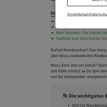
Inhalt
Einstellungen
Datenschu
Xero Daylite Hiker Fusion: Erst
Nachgemessen: Daten zum B
Beim Wandern: Der Daylite Hik
Testfazit zum Xero Daylite Hik
Barfuß-Wanderschuh? Das klang f
über Moos, laubbedeckte Waldböde
Wozu dann also ein Schuh? Beim 
und Kälte schützt, es Dir aber de
und die dämpfenden, energierück
👣 Die wichtigsten 
Mid Cut Wanderschu