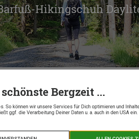
 Barfuß-Hikingschuh Daylit
Im Test: Xero Barfuß-Hikingschuh Daylite Hiker Fusion
schönste Bergzeit ...
4 M
. So können wir unsere Services für Dich optimieren und Inhalt
ßt ggf. die Verarbeitung Deiner Daten u. a. auch in den USA ein
umindest lautet das Konzept von Barfußschuhen. Die gibt es n
n. Den Barfuß-Hikingschuh "Daylite Hiker Fusion" von Xero Sho
EINVERSTANDEN
ALLEN COOKIES 