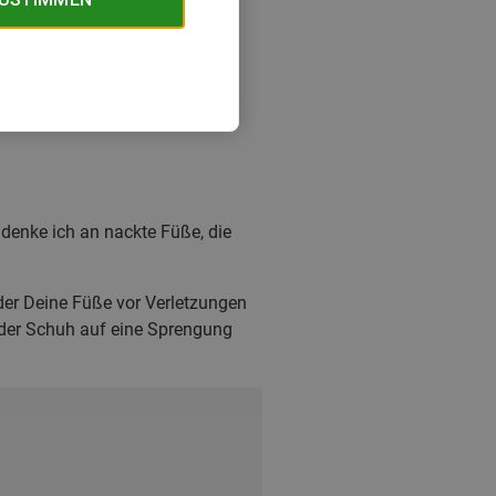
denke ich an nackte Füße, die
er Deine Füße vor Verletzungen
t der Schuh auf eine Sprengung