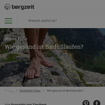
Starke Füße
Wie gesund ist Barfußlaufen?
Adobe Stock
...
Sportarten-Tipps
Wie gesund ist Barfußlaufen?
Von
Franziska von Treuberg