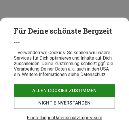
Für Deine schönste Bergzeit
...
… verwenden wir Cookies. So können wir unsere
Services für Dich optimieren und Inhalte auf Dich
zuschneiden. Deine Zustimmung schließt ggf. die
Asphalt vs. Wald: Welche Rolle
Verarbeitung Deiner Daten u. a. auch in den USA
ein. Weitere Informationen siehe Datenschutz.
spielt der Untergrund?
Ist Barfußlaufen auf Asphalt ungesund? Oder anders
ALLEN COOKIES ZUSTIMMEN
gefragt: Welche Untergründe eignen sich besonders gut
oder schlecht?
NICHT EINVERSTANDEN
„Naturboden“ ist prinzipiell gut. Früher hatte ich viele
Einstellungen
Datenschutz
Impressum
Diskussionen über Straße vs. Wald. Ich fragte: welcher
Waldboden? Der lehmige Waldboden im Eichen- oder