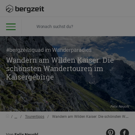
#bergzeitsquad im Wanderparadies
Wandern am Wilden Kaiser: Die
schönsten Wandertouren im
Kaisergebirge
Felix Neuchl
...
Tourentipps
Wandern am Wilden Kaiser: Die schönsten Wandertouren im Kaisergebirge
Von
Felix Neuchl