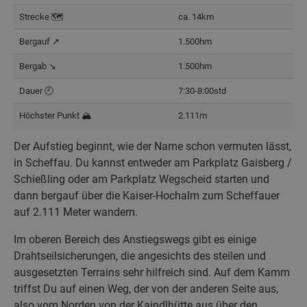
Strecke 🗺️
ca. 14km
Bergauf ↗️
1.500hm
Bergab ↘️
1.500hm
Dauer 🕘
7:30-8:00std
Höchster Punkt 🏔️
2.111m
Der Aufstieg beginnt, wie der Name schon vermuten lässt,
in Scheffau. Du kannst entweder am Parkplatz Gaisberg /
Schießling oder am Parkplatz Wegscheid starten und
dann bergauf über die Kaiser-Hochalm zum Scheffauer
auf 2.111 Meter wandern.
Im oberen Bereich des Anstiegswegs gibt es einige
Drahtseilsicherungen, die angesichts des steilen und
ausgesetzten Terrains sehr hilfreich sind. Auf dem Kamm
triffst Du auf einen Weg, der von der anderen Seite aus,
also vom Norden von der Kaindlhütte aus über den