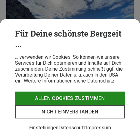
Für Deine schönste Bergzeit
...
… verwenden wir Cookies. So können wir unsere
Services für Dich optimieren und Inhalte auf Dich
zuschneiden. Deine Zustimmung schließt ggf. die
Felix Neuchl
Verarbeitung Deiner Daten u. a. auch in den USA
ein. Weitere Informationen siehe Datenschutz.
Der Wilde Kaiser lädt zum Träumen ein.
ALLEN COOKIES ZUSTIMMEN
Für eine kürzere, aber dennoch anspruchsvolle Tour bietet
sich eine dreitägige Hüttentour entlang der Südseite des
NICHT EINVERSTANDEN
Wilden Kaisers an. Diese Route, die auch als Kurzvariante
der Kaiserkrone bekannt ist, erstreckt sich über etwa 25
Einstellungen
Datenschutz
Impressum
Kilometer und 2.100 Höhenmeter.