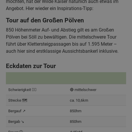
möchten, hat der Wilde Kaiser natürlich auch etwas im
Angebot. Hier wieder ein Inspirations-Tipp:
Tour auf den Großen Pölven
850 Höhenmeter Auf- und Abstieg gilt es am Großen
Pölven bei Söll zu bewältigen. Die mittelschwere Tour
führt über Klettersteigpassagen bis auf 1.595 Meter –
auch hier sind erstklassige Aussichtsbankerl inklusive.
Eckdaten zur Tour
Schwierigkeit 🧗‍♂️
🔴 mittelschwer
Strecke 🗺️
ca. 10,6km
Bergauf ↗️
850hm
Bergab ↘️
850hm