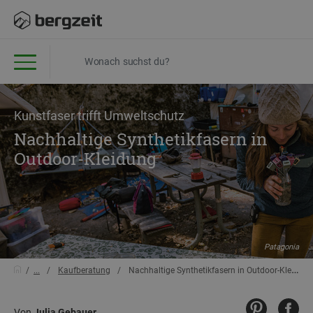
Kunstfaser trifft Umweltschutz
Nachhaltige Synthetikfasern in
Outdoor-Kleidung
Patagonia
...
Kaufberatung
Nachhaltige Synthetikfasern in Outdoor-Kleidung
Von
Julia Gebauer