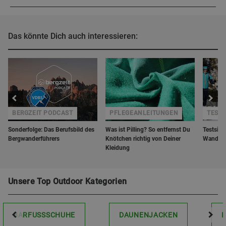
Das könnte Dich auch interessieren:
BERGZEIT PODCAST
PFLEGEANLEITUNGEN
TESTS
Sonderfolge: Das Berufsbild des
Was ist Pilling? So entfernst Du
Testsieg
Bergwanderführers
Knötchen richtig von Deiner
Wanders
Kleidung
Unsere Top Outdoor Kategorien
BARFUSSSCHUHE
DAUNENJACKEN