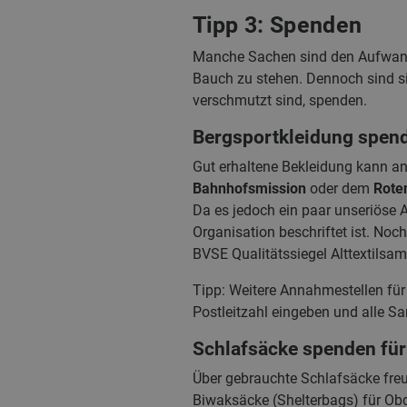
Tipp 3: Spenden
Manche Sachen sind den Aufwand n
Bauch zu stehen. Dennoch sind si
verschmutzt sind, spenden.
Bergsportkleidung spen
Gut erhaltene Bekleidung kann an
Bahnhofsmission
oder dem
Rote
Da es jedoch ein paar unseriöse 
Organisation beschriftet ist. No
BVSE Qualitätssiegel Alttextilsa
Tipp: Weitere Annahmestellen fü
Postleitzahl eingeben und alle Sa
Schlafsäcke spenden fü
Über gebrauchte Schlafsäcke freu
Biwaksäcke (Shelterbags) für Ob