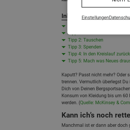
Inhalt
Einstellungen
Datenschu
Kann ich's noch retten?
Tipp 1: Verkaufen
Tipp 2: Tauschen
Tipp 3: Spenden
Tipp 4: In den Kreislauf zurüc
Tipp 5: Mach was Neues draus
Kaputt? Passt nicht mehr? Oder s
trennen. Vermutlich überlegst Du
Dich von Deinen Bergsportsachen 
Konsum von Kleidung bis um 60 P
werden. (
Quelle: McKinsey & Co
Kann ich’s noch rett
Manchmal ist er dann aber doch 