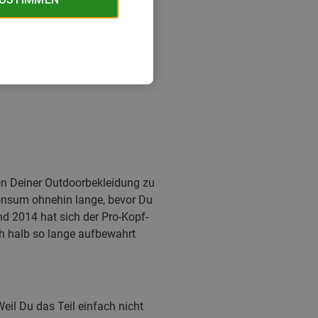
von Deiner Outdoorbekleidung zu
konsum ohnehin lange, bevor Du
d 2014 hat sich der Pro-Kopf-
h halb so lange aufbewahrt
il Du das Teil einfach nicht