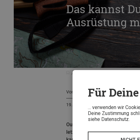
Das kannst Du
Ausrüstung 
Beratung
Nachhaltiger Bergsport
Für Deine 
Von
Caroline Opp
19. September 2023
… verwenden wir Cookies
Deine Zustimmung schlie
siehe Datenschutz.
Outdoorbekleidung und -ausrüstu
letzten Jahren werden es immer 
kannst, wenn sie ausgedient hab
NICHT 