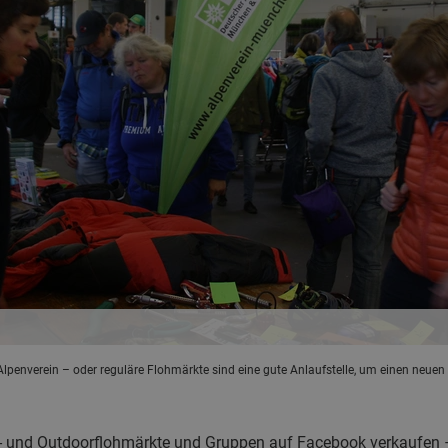
lpenverein – oder reguläre Flohmärkte sind eine gute Anlaufstelle, um einen neuen 
- und Outdoorflohmärkte und Gruppen auf Facebook verkaufen –