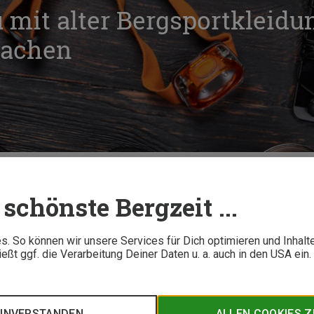
 mit alter Bergsportkleidu
machen
Das kannst Du mit alter Bergsportkleidung & Ausrüstung machen
schönste Bergzeit ...
7 M
. So können wir unsere Services für Dich optimieren und Inhalt
ßt ggf. die Verarbeitung Deiner Daten u. a. auch in den USA ein
ng im Restmüll entsorgen? Da muss es doch Alternativen geben
mehr. Wir verraten Dir, was Du mit Deiner Regenjacke, Deinem
en.
EINVERSTANDEN
ALLEN COOKIES 