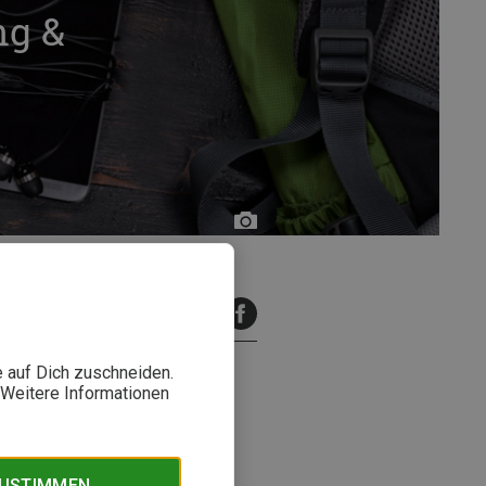
ng &
Adobe
Stock
|
silver-
inuten Lesezeit
john
e auf Dich zuschneiden.
. Weitere Informationen
? Ja, die gibt es. Und in den
 Rucksack oder Seil anstellen
ZUSTIMMEN