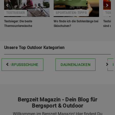
TESTSIEGER
SPORTARTEN-TIPPS
TESTS
Testsieger: Die beste
Wo finde ich die Sohlenlänge bei
Testsieg
Thermounterwäsche
Skischuhen?
sind die
Unsere Top Outdoor Kategorien
BARFUSSSCHUHE
DAUNENJACKEN
Bergzeit Magazin - Dein Blog für
Bergsport & Outdoor
Willkommen im Bergzeit Magazin! Hier findest Du