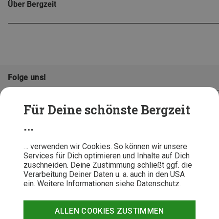
Über Bergzeit
Folge uns!
Für Deine schönste Bergzeit
...
… verwenden wir Cookies. So können wir unsere
Services für Dich optimieren und Inhalte auf Dich
zuschneiden. Deine Zustimmung schließt ggf. die
Verarbeitung Deiner Daten u. a. auch in den USA
ein. Weitere Informationen siehe Datenschutz.
AGB
Datenschutz
Widerrufsbelehrung
Impressum
Hinweisgeber
Erklärung
ALLEN COOKIES ZUSTIMMEN
Barrierefr