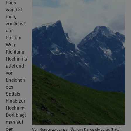
haus
wandert
man,
zunächst
auf
breitem
Weg,
Richtung
Hochalms
attel und
vor
Erreichen
des
Sattels
hinab zur
Hochalm.
Dort biegt
man auf
den
Von Norden zeigen sich Östliche Karwendelspitze (links)