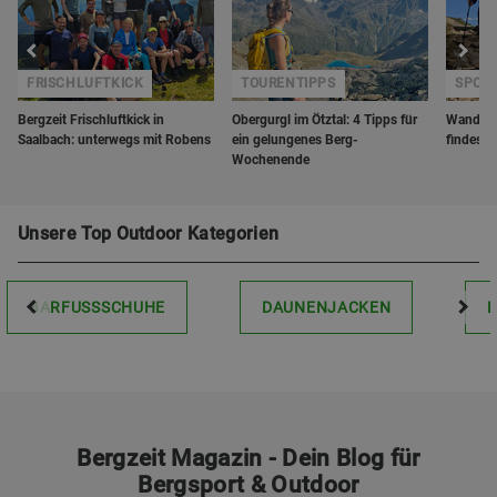
FRISCHLUFTKICK
TOURENTIPPS
SPORT
Bergzeit Frischluftkick in
Obergurgl im Ötztal: 4 Tipps für
Wanderst
Saalbach: unterwegs mit Robens
ein gelungenes Berg-
findest 
Wochenende
Unsere Top Outdoor Kategorien
BARFUSSSCHUHE
DAUNENJACKEN
Bergzeit Magazin - Dein Blog für
Bergsport & Outdoor