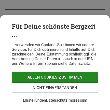
Das könnte Dich auch interessieren:
Für Deine schönste Bergzeit
...
… verwenden wir Cookies. So können wir unsere
Services für Dich optimieren und Inhalte auf Dich
zuschneiden. Deine Zustimmung schließt ggf. die
Verarbeitung Deiner Daten u. a. auch in den USA
BERGZEIT PODCAST
KINDER & FAMILIE
BERGZ
ein. Weitere Informationen siehe Datenschutz.
Beratung im Podcast:
Klettern und Bouldern mit
Intervie
Höhenangst verlernen
Kindern – das raten die Experten
Pietron 
ALLEN COOKIES ZUSTIMMEN
NICHT EINVERSTANDEN
Unsere Top Outdoor Kategorien
Einstellungen
Datenschutz
Impressum
BARFUSSSCHUHE
DAUNENJACKEN