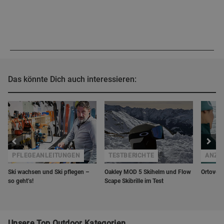
Das könnte Dich auch interessieren:
PFLEGEANLEITUNGEN
TESTBERICHTE
ANZE
Ski wachsen und Ski pflegen –
Oakley MOD 5 Skihelm und Flow
Ortovox 
so geht’s!
Scape Skibrille im Test
Unsere Top Outdoor Kategorien