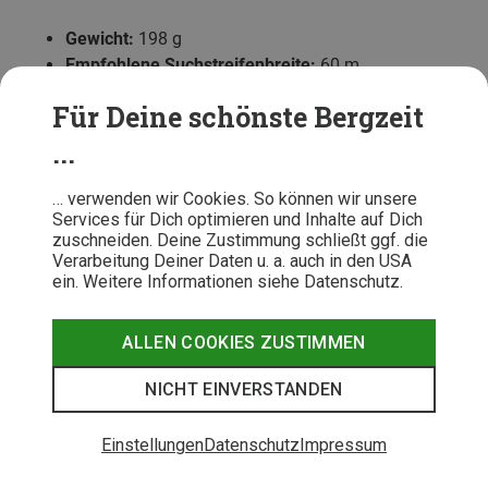
Gewicht:
198 g
Empfohlene Suchstreifenbreite:
60 m
Für Deine schönste Bergzeit
Arva Evo 5+
...
Das Evo 5+ ist ein sehr
kompaktes und leichtes LVS-
Gerät
, das von den Funktionen aber durchaus mit
… verwenden wir Cookies. So können wir unsere
Services für Dich optimieren und Inhalte auf Dich
anderen Modellen mithalten kann. Trotz seines geringen
zuschneiden. Deine Zustimmung schließt ggf. die
Gewichts verfügt es über eine empfohlene
Verarbeitung Deiner Daten u. a. auch in den USA
Suchstreifenbreite von 50 Metern und alle gängigen
ein. Weitere Informationen siehe Datenschutz.
Funktionen eines modernen LVS-Geräts.
ALLEN COOKIES ZUSTIMMEN
NICHT EINVERSTANDEN
Einstellungen
Datenschutz
Impressum