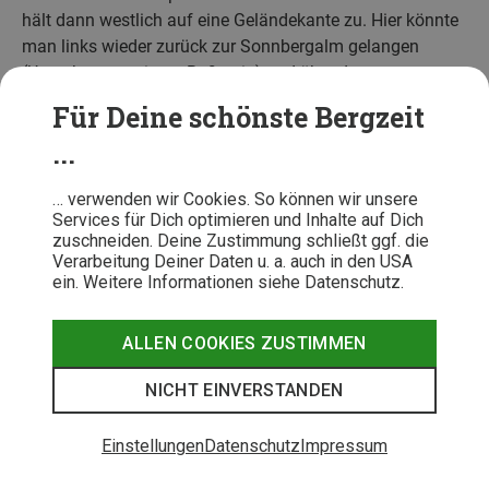
hält dann westlich auf eine Geländekante zu. Hier könnte
man links wieder zurück zur Sonnbergalm gelangen
(Umgehungsvariante Roßstein) und über den
Aufstiegsweg absteigen.
Für Deine schönste Bergzeit
Für eine etwas größere und abwechslungsreichere
...
Rundtour wählen wir die Route über die Röhrlmoosalm
und durch das
wildromantische Tal am Schliffbach
… verwenden wir Cookies. So können wir unsere
Services für Dich optimieren und Inhalte auf Dich
entlang. An der B 307 angekommen geht es nach
zuschneiden. Deine Zustimmung schließt ggf. die
wenigen Metern an der Straße das letzte Stück an der
Verarbeitung Deiner Daten u. a. auch in den USA
Weißach entlang zurück zum Parkplatz oder zur
ein. Weitere Informationen siehe Datenschutz.
Bushaltestelle.
ALLEN COOKIES ZUSTIMMEN
NICHT EINVERSTANDEN
Einstellungen
Datenschutz
Impressum